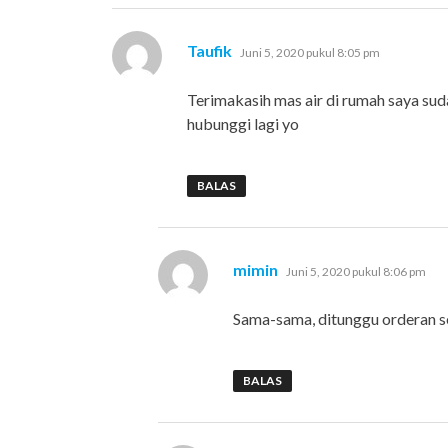
berkata:
Taufik
Juni 5, 2020 pukul 8:05 pm
Terimakasih mas air di rumah saya suda
hubunggi lagi yo
BALAS
berkata:
mimin
Juni 5, 2020 pukul 8:06 pm
Sama-sama, ditunggu orderan s
BALAS