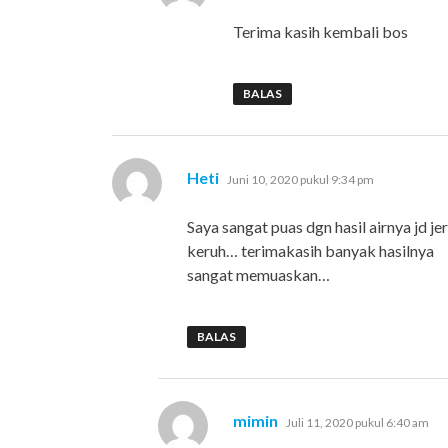
Terima kasih kembali bos
BALAS
berkata:
Heti
Juni 10, 2020 pukul 9:34 pm
Saya sangat puas dgn hasil airnya jd je
keruh… terimakasih banyak hasilnya
sangat memuaskan…
BALAS
berkata:
mimin
Juli 11, 2020 pukul 6:40 am