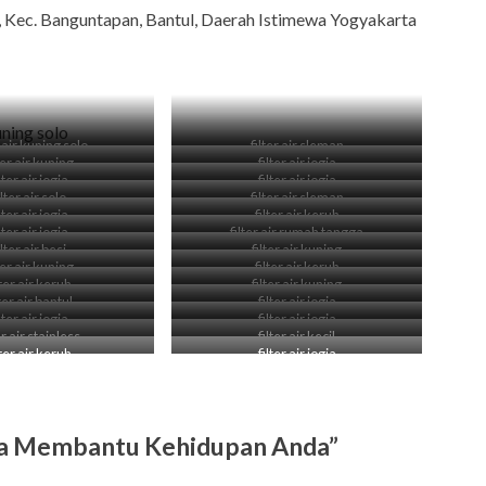
, Kec. Banguntapan, Bantul, Daerah Istimewa Yogyakarta
r air kuning solo
filter air sleman
ter air kuning
filter air jogja
lter air jogja
filter air jogja
ilter air solo
filter air sleman
lter air jogja
filter air keruh
lter air jogja
filter air rumah tangga
ilter air besi
filter air kuning
ter air kuning
filter air keruh
lter air keruh
filter air kuning
lter air bantul
filter air jogja
lter air jogja
filter air jogja
er air stainless
filter air kecil
lter air keruh
filter air jogja
gja Membantu Kehidupan Anda”