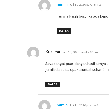
berkata:
mimin
Juli 11, 2020 pukul 6:41 am
Terima kasih bos, jika ada kend
BALAS
berkata:
Kusuma
Juni 10, 2020 pukul 9:08 pm
Saya sangat puas dengan hasil airnya .
jernih dan bisa dpakai untuk sehari2… 
BALAS
berkata:
mimin
Juli 11, 2020 pukul 6:41 am