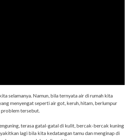
ita selamanya. Namun, bila ternyata air di rumah kita
ang menyengat seperti air got, keruh, hitam, berlumpur
t problem tersebut.
nguning, terasa gatal-gatal di kulit, bercak-bercak kuning
akitkan lagi bila kita kedatangan tamu dan menginap di