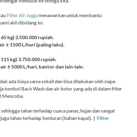
terdengar menusuk ke telinga kita.
atau
Filter Air Jogja
menawarkan untuk membantu
mi ahli dibidang ini.
65 kg) 2.500.000 rupiah.
 ± 1500 L/hari (paling laku).
115 kg) 3.750.000 rupiah.
 ± 5000 L/hari, kantor dan lain-lain.
idak ada biaya sama sekali dan bisa dilakukan oleh siapa
aja tombol Back Wash dan air kotor yang ada di dalam filter
mat Mencoba.
t sehingga tahan terhadap cuaca panas, hujan dan sangat
juga tahan terhadap benturan (bahan kapal). |
Filter