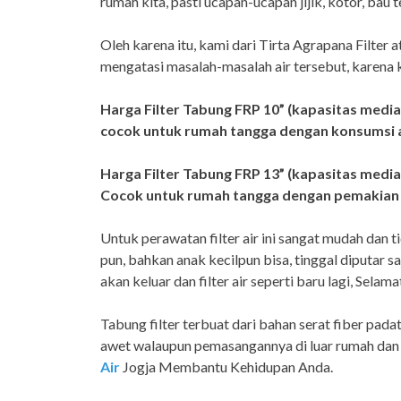
rumah kita, pasti ucapan-ucapan jijik, kotor, bau 
Oleh karena itu, kami dari Tirta Agrapana Filter 
mengatasi masalah-masalah air tersebut, karena ka
Harga Filter Tabung FRP 10” (kapasitas media 
cocok untuk rumah tangga dengan konsumsi air
Harga Filter Tabung FRP 13” (kapasitas media 
Cocok untuk rumah tangga dengan pemakian air
Untuk perawatan filter air ini sangat mudah dan t
pun, bahkan anak kecilpun bisa, tinggal diputar s
akan keluar dan filter air seperti baru lagi, Sela
Tabung filter terbuat dari bahan serat fiber pada
awet walaupun pemasangannya di luar rumah dan 
Air
Jogja Membantu Kehidupan Anda.