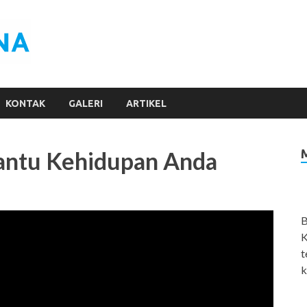
Filter Air Jogja
Penjernih Air
KONTAK
GALERI
ARTIKEL
bantu Kehidupan Anda
B
K
t
k