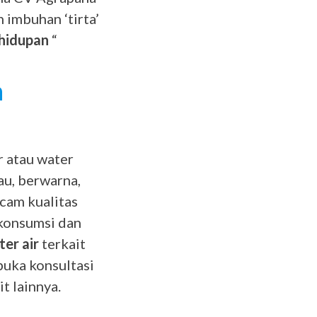
 imbuhan ‘tirta’
hidupan
“
n
r atau water
au, berwarna,
ncam kualitas
 konsumsi dan
ter air
terkait
buka konsultasi
t lainnya.