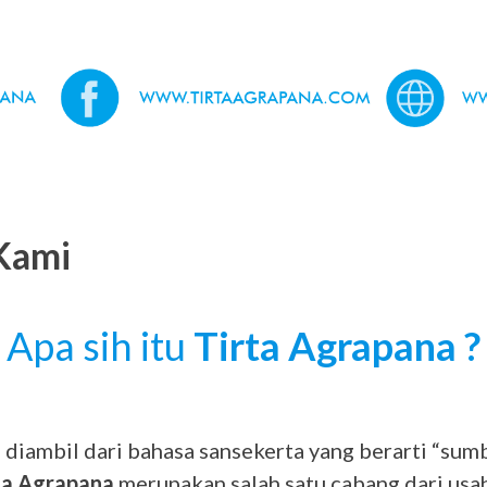
Kami
Apa sih itu
Tirta Agrapana ?
diambil dari bahasa sansekerta yang berarti “sum
ta Agrapana
merupakan salah satu cabang dari us