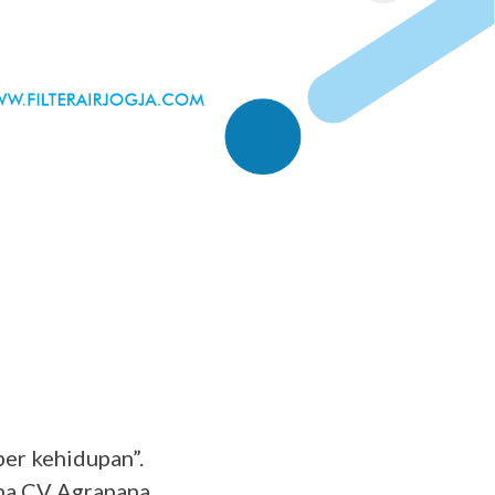
ber kehidupan”.
aha CV Agrapana