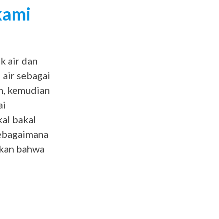
kami
k air dan
 air sebagai
n, kemudian
ai
kal bakal
ebagaimana
tkan bahwa