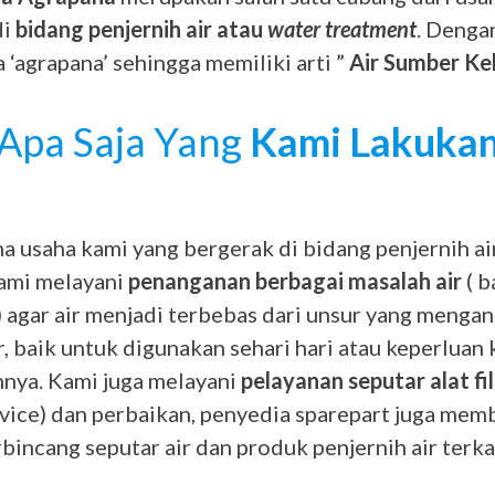
di
bidang penjernih air atau
water treatment
. Dengan
 ‘agrapana’ sehingga memiliki arti ”
Air Sumber Ke
Apa Saja Yang
Kami Lakuka
 usaha kami yang bergerak di bidang penjernih ai
kami melayani
penanganan berbagai masalah air
( b
) agar air menjadi terbebas dari unsur yang menga
r, baik untuk digunakan sehari hari atau keperluan
innya. Kami juga melayani
pelayanan seputar alat fil
vice) dan perbaikan, penyedia sparepart juga mem
bincang seputar air dan produk penjernih air terkai