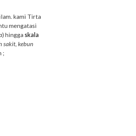
lam. kami Tirta
ntu mengatasi
a
) hingga
skala
 sakit, kebun
 ;