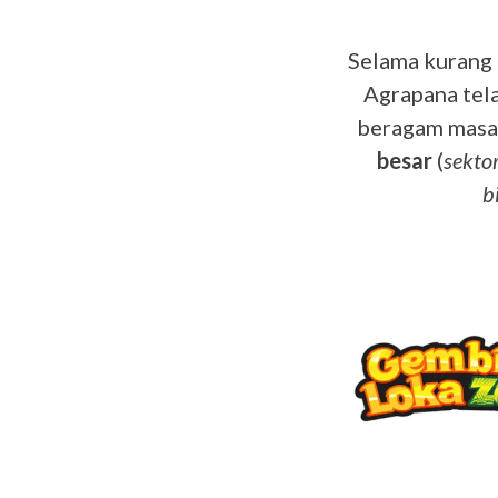
Selama kurang 
Agrapana tel
beragam masala
besar
(
sekto
b