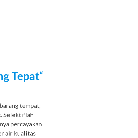
ng Tepat
“
barang tempat,
 Selektiflah
anya percayakan
 air kualitas